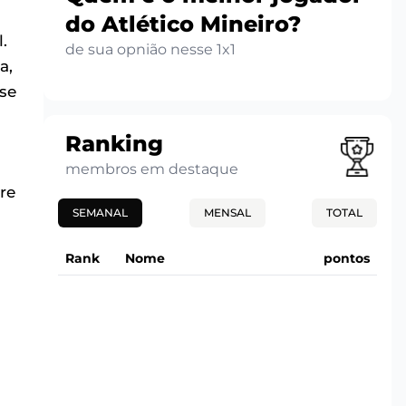
do Atlético Mineiro?
.
de sua opnião nesse 1x1
a,
se
Ranking
membros em destaque
re
SEMANAL
MENSAL
TOTAL
Rank
Nome
pontos