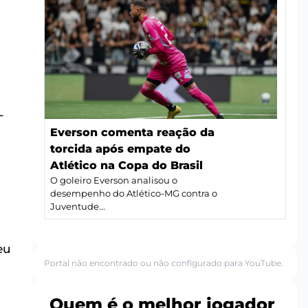
-
Everson comenta reação da
torcida após empate do
Atlético na Copa do Brasil
O goleiro Everson analisou o
desempenho do Atlético-MG contra o
Juventude...
eu
Portal não encontrado ou não configurado para YouTube.
Quem é o melhor jogador