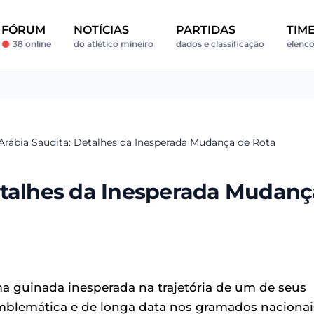
FÓRUM
NOTÍCIAS
PARTIDAS
TIM
38 online
do atlético mineiro
dados e classificação
elenco
Arábia Saudita: Detalhes da Inesperada Mudança de Rota
etalhes da Inesperada Mudanç
ma guinada inesperada na trajetória de um de seus
emblemática e de longa data nos gramados nacionai