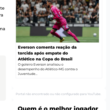
nte
ra
uma
Everson comenta reação da
torcida após empate do
Atlético na Copa do Brasil
O goleiro Everson analisou o
desempenho do Atlético-MG contra o
Juventude...
Portal não encontrado ou não configurado para YouTube.
Quem é o melhor jogador