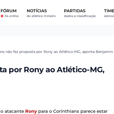
FÓRUM
NOTÍCIAS
PARTIDAS
TIM
34 online
do atlético mineiro
dados e classificação
elenco
ans não fez proposta por Rony ao Atlético-MG, aponta Benjamin
ta por Rony ao Atlético-MG,
do atacante
Rony
para o Corinthians parece estar