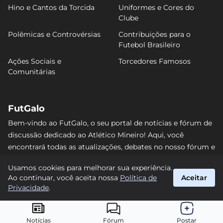
Hino e Cantos da Torcida
Uniformes e Cores do
Clube
Polêmicas e Controvérsias
Contribuições para o
Futebol Brasileiro
Ações Sociais e
Torcedores Famosos
Comunitárias
FutGalo
Bem-vindo ao FutGalo, o seu portal de notícias e fórum de
discussão dedicado ao Atlético Mineiro! Aqui, você
encontrará todas as atualizações, debates no nosso fórum e
análises detalhadas sobre o Galo. Não perca nenhum lance
Usamos cookies para melhorar sua experiência.
e junte-se à comunidade alvinegra mais vibrante da
Ao continuar, você aceita nossa
Política de
Aceitar
internet! #AtléticoMineiro #FutGalo
Privacidade
.
suporte@futgalo.com.br
© 2026 FutGalo. Todos os direitos reservados.
Notícias
Fórum
Postar