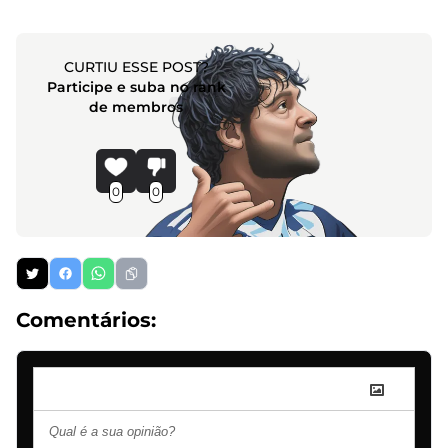
CURTIU ESSE POST?
Participe e suba no rank
de membros
0
0
Comentários: