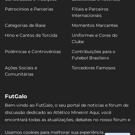
Patrocínios e Parcerias
Filiais e Parceiros
Internacionais
Categorias de Base
Momentos Marcantes
Hino e Cantos da Torcida
Uniformes e Cores do
Clube
Polêmicas e Controvérsias
Contribuições para o
Futebol Brasileiro
Ações Sociais e
Torcedores Famosos
Comunitárias
FutGalo
Bem-vindo ao FutGalo, o seu portal de notícias e fórum de
discussão dedicado ao Atlético Mineiro! Aqui, você
encontrará todas as atualizações, debates no nosso fórum e
análises detalhadas sobre o Galo. Não perca nenhum lance
Usamos cookies para melhorar sua experiência.
e junte-se à comunidade alvinegra mais vibrante da