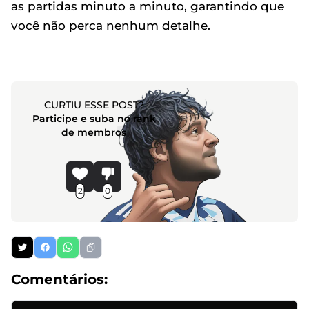
as partidas minuto a minuto, garantindo que
você não perca nenhum detalhe.
CURTIU ESSE POST?
Participe e suba no rank
de membros
2
0
Comentários: