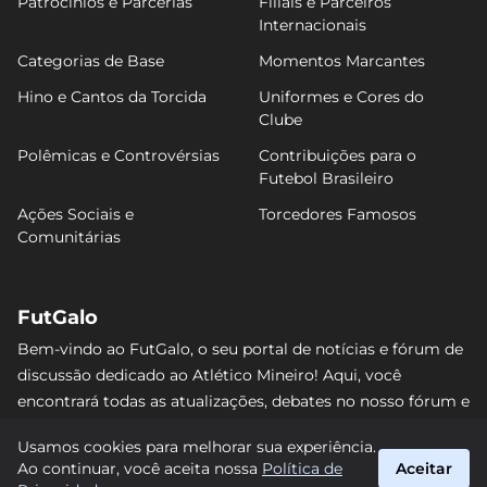
Patrocínios e Parcerias
Filiais e Parceiros
Internacionais
Categorias de Base
Momentos Marcantes
Hino e Cantos da Torcida
Uniformes e Cores do
Clube
Polêmicas e Controvérsias
Contribuições para o
Futebol Brasileiro
Ações Sociais e
Torcedores Famosos
Comunitárias
FutGalo
Bem-vindo ao FutGalo, o seu portal de notícias e fórum de
discussão dedicado ao Atlético Mineiro! Aqui, você
encontrará todas as atualizações, debates no nosso fórum e
análises detalhadas sobre o Galo. Não perca nenhum lance
Usamos cookies para melhorar sua experiência.
e junte-se à comunidade alvinegra mais vibrante da
Ao continuar, você aceita nossa
Política de
Aceitar
internet! #AtléticoMineiro #FutGalo