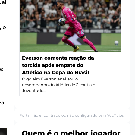
ual
, o
Everson comenta reação da
torcida após empate do
a:
Atlético na Copa do Brasil
O goleiro Everson analisou o
desempenho do Atlético-MG contra o
Juventude...
va
Portal não encontrado ou não configurado para YouTube.
Quem é o melhor jogador