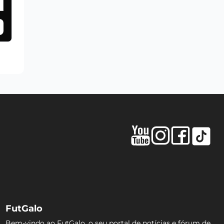
FutGalo
Bem-vindo ao FutGalo, o seu portal de notícias e fórum de