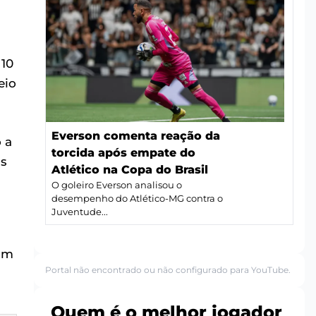
 10
eio
Everson comenta reação da
 a
torcida após empate do
is
Atlético na Copa do Brasil
O goleiro Everson analisou o
desempenho do Atlético-MG contra o
Juventude...
 um
Portal não encontrado ou não configurado para YouTube.
Quem é o melhor jogador