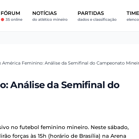
FÓRUM
NOTÍCIAS
PARTIDAS
TIM
35 online
do atlético mineiro
dados e classificação
elenco
 x América Feminino: Análise da Semifinal do Campeonato Minei
o: Análise da Semifinal do
vo no futebol feminino mineiro. Neste sábado,
ão forças às 15h (horário de Brasília) na Arena