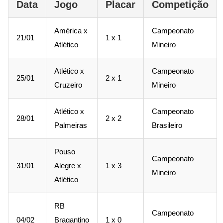
Data
Jogo
Placar
Competição
América x
Campeonato
21/01
1 x 1
Atlético
Mineiro
Atlético x
Campeonato
25/01
2 x 1
Cruzeiro
Mineiro
Atlético x
Campeonato
28/01
2 x 2
Palmeiras
Brasileiro
Pouso
Campeonato
31/01
Alegre x
1 x 3
Mineiro
Atlético
RB
Campeonato
04/02
Bragantino
1 x 0