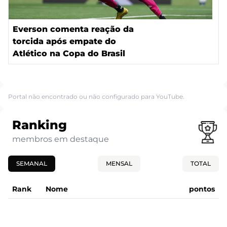
Everson comenta reação da
torcida após empate do
Atlético na Copa do Brasil
Portal não encontrado ou não configurado para YouTube.
Ranking
membros em destaque
SEMANAL
MENSAL
TOTAL
Rank
Nome
pontos