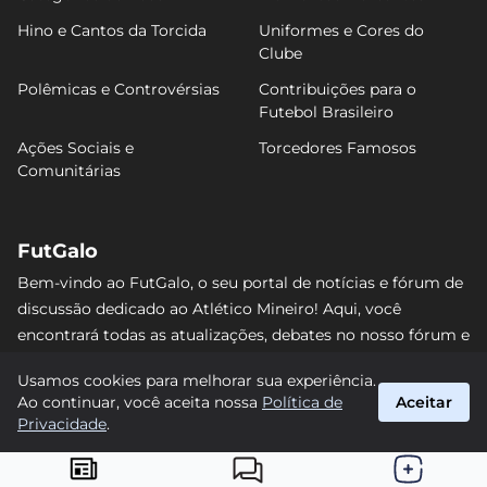
Hino e Cantos da Torcida
Uniformes e Cores do
Clube
Polêmicas e Controvérsias
Contribuições para o
Futebol Brasileiro
Ações Sociais e
Torcedores Famosos
Comunitárias
FutGalo
Bem-vindo ao FutGalo, o seu portal de notícias e fórum de
discussão dedicado ao Atlético Mineiro! Aqui, você
encontrará todas as atualizações, debates no nosso fórum e
análises detalhadas sobre o Galo. Não perca nenhum lance
Usamos cookies para melhorar sua experiência.
e junte-se à comunidade alvinegra mais vibrante da
Ao continuar, você aceita nossa
Política de
Aceitar
internet! #AtléticoMineiro #FutGalo
Privacidade
.
suporte@futgalo.com.br
© 2026 FutGalo. Todos os direitos reservados.