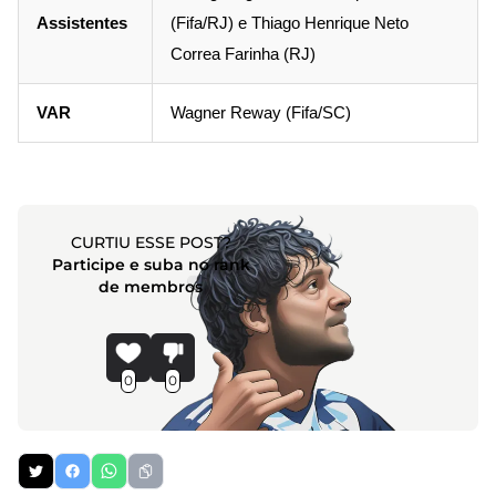
Assistentes
(Fifa/RJ) e Thiago Henrique Neto
Correa Farinha (RJ)
VAR
Wagner Reway (Fifa/SC)
CURTIU ESSE POST?
Participe e suba no rank
de membros
0
0