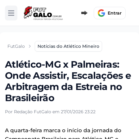
Entrar
Abrir menu
FutGalo
Notícias do Atlético Mineiro
Atlético-MG x Palmeiras:
Onde Assistir, Escalações e
Arbitragem da Estreia no
Brasileirão
Por Redação FutGalo em 27/01/2026 23:22
A quarta-feira marca o início da jornada do