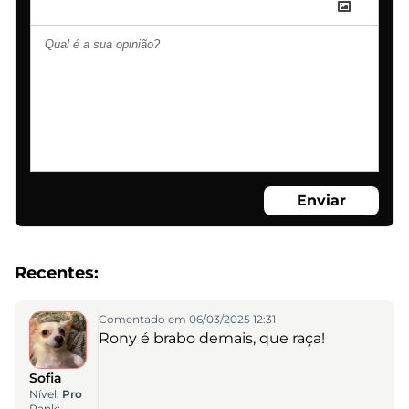
Enviar
Recentes:
Comentado em 06/03/2025 12:31
Rony é brabo demais, que raça!
Sofia
Nível:
Pro
Rank: