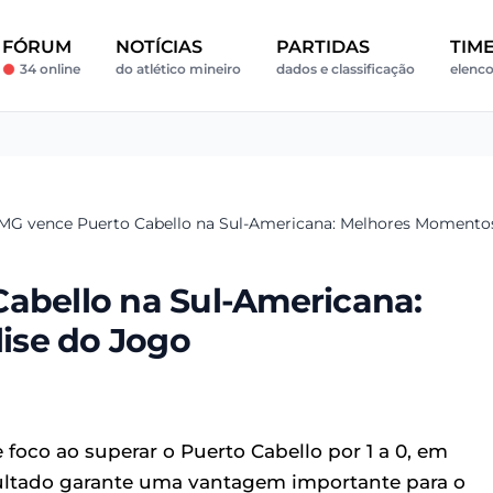
FÓRUM
NOTÍCIAS
PARTIDAS
TIM
34 online
do atlético mineiro
dados e classificação
elenco
-MG vence Puerto Cabello na Sul-Americana: Melhores Momentos
Cabello na Sul-Americana:
ise do Jogo
foco ao superar o Puerto Cabello por 1 a 0, em
sultado garante uma vantagem importante para o