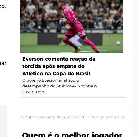
pe.
Everson comenta reação da
mar
torcida após empate do
Atlético na Copa do Brasil
O goleiro Everson analisou o
desempenho do Atlético-MG contra o
Juventude...
Portal não encontrado ou não configurado para YouTube.
Quem é o melhor jogador