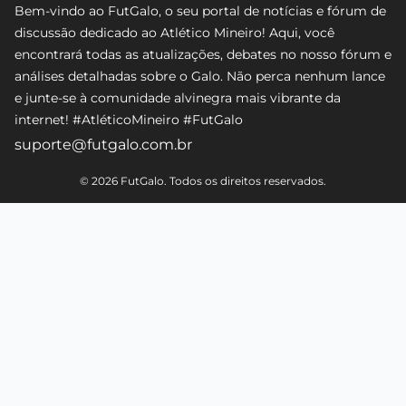
Bem-vindo ao FutGalo, o seu portal de notícias e fórum de
discussão dedicado ao Atlético Mineiro! Aqui, você
encontrará todas as atualizações, debates no nosso fórum e
análises detalhadas sobre o Galo. Não perca nenhum lance
e junte-se à comunidade alvinegra mais vibrante da
internet! #AtléticoMineiro #FutGalo
suporte@futgalo.com.br
© 2026 FutGalo. Todos os direitos reservados.