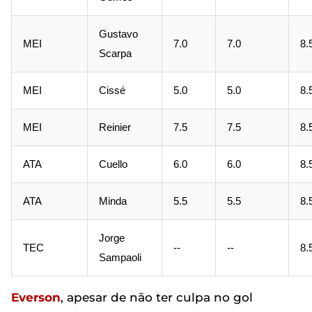
Gustavo
MEI
7.0
7.0
8.
Scarpa
MEI
Cissé
5.0
5.0
8.
MEI
Reinier
7.5
7.5
8.
ATA
Cuello
6.0
6.0
8.
ATA
Minda
5.5
5.5
8.
Jorge
TEC
--
--
8.
Sampaoli
Everson
, apesar de não ter culpa no gol