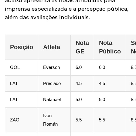
abaixo apresenta as notas atribuídas pela
imprensa especializada e a percepção pública,
além das avaliações individuais.
Nota
Nota
S
Posição
Atleta
GE
Público
N
GOL
Everson
6.0
6.0
8.
LAT
Preciado
4.5
4.5
8.
LAT
Natanael
5.0
5.0
8.
Iván
ZAG
5.5
5.5
8.
Román