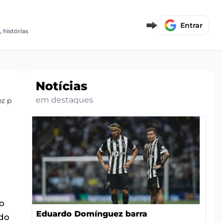
E
Entrar
, histórias
Notícias
em destaques
uez para Próximos Jogos
 o
Eduardo Domínguez barra
ado