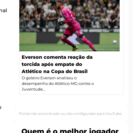
nal
Everson comenta reação da
torcida após empate do
Atlético na Copa do Brasil
O goleiro Everson analisou o
desempenho do Atlético-MG contra o
Juventude...
o
Portal não encontrado ou não configurado para YouTube.
Quem é o melhor jogador