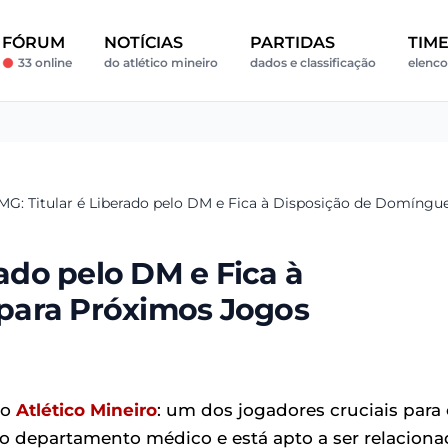
FÓRUM
NOTÍCIAS
PARTIDAS
TIM
33 online
do atlético mineiro
dados e classificação
elenco
-MG: Titular é Liberado pelo DM e Fica à Disposição de Domíng
rado pelo DM e Fica à
para Próximos Jogos
do
Atlético Mineiro
: um dos jogadores cruciais para
o departamento médico e está apto a ser relacion