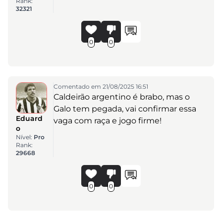
Rank:
32321
0
0
Comentado em 21/08/2025 16:51
Caldeirão argentino é brabo, mas o
Galo tem pegada, vai confirmar essa
Eduard
vaga com raça e jogo firme!
o
Nível:
Pro
Rank:
29668
0
0