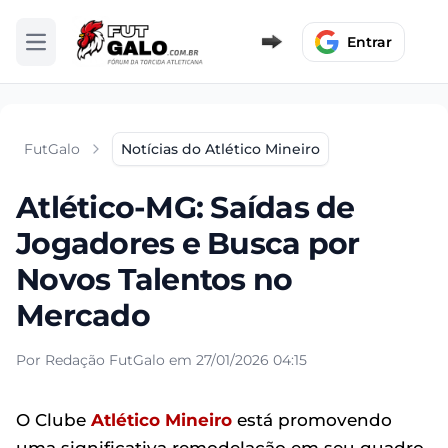
Entrar
Abrir menu
FutGalo
Notícias do Atlético Mineiro
Atlético-MG: Saídas de
Jogadores e Busca por
Novos Talentos no
Mercado
Por Redação FutGalo em 27/01/2026 04:15
O Clube
Atlético Mineiro
está promovendo