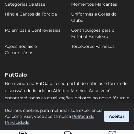
Categorias de Base
Momentos Marcantes
Hino e Cantos da Torcida
Uniformes e Cores do
Clube
Polêmicas e Controvérsias
Contribuições para o
Futebol Brasileiro
Ações Sociais e
Torcedores Famosos
Comunitárias
FutGalo
Bem-vindo ao FutGalo, o seu portal de notícias e fórum de
discussão dedicado ao Atlético Mineiro! Aqui, você
encontrará todas as atualizações, debates no nosso fórum e
análises detalhadas sobre o Galo. Não perca nenhum lance
Usamos cookies para melhorar sua experiência.
e junte-se à comunidade alvinegra mais vibrante da
Ao continuar, você aceita nossa
Política de
Aceitar
internet! #AtléticoMineiro #FutGalo
Privacidade
.
suporte@futgalo.com.br