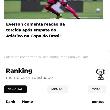
Everson comenta reação da
torcida após empate do
Atlético na Copa do Brasil
Portal não encontrado ou não configurado para YouTube.
Ranking
membros em destaque
SEMANAL
MENSAL
TOTAL
Rank
Nome
pontos