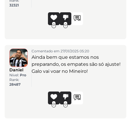
Rank:
32321
0
0
Comentado em 27/01/2025 05:20
Ainda bem que estamos nos
preparando, os empates são só ajuste!
Daniel
Galo vai voar no Mineiro!
Nível:
Pro
Rank:
28487
0
0