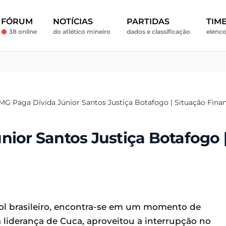
FÓRUM
NOTÍCIAS
PARTIDAS
TIM
38 online
do atlético mineiro
dados e classificação
elenco
-MG Paga Dívida Júnior Santos Justiça Botafogo | Situação Finan
nior Santos Justiça Botafogo 
ol brasileiro, encontra-se em um momento de
 a liderança de Cuca, aproveitou a interrupção no