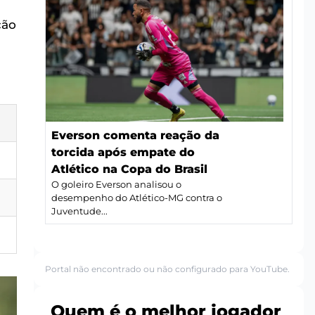
ção
Everson comenta reação da
torcida após empate do
Atlético na Copa do Brasil
O goleiro Everson analisou o
desempenho do Atlético-MG contra o
Juventude...
Portal não encontrado ou não configurado para YouTube.
Quem é o melhor jogador