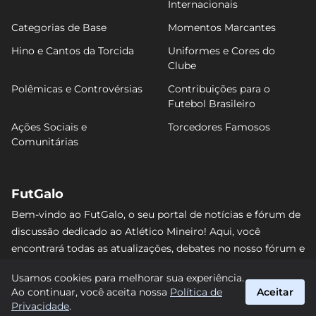
Internacionais
Categorias de Base
Momentos Marcantes
Hino e Cantos da Torcida
Uniformes e Cores do
Clube
Polêmicas e Controvérsias
Contribuições para o
Futebol Brasileiro
Ações Sociais e
Torcedores Famosos
Comunitárias
FutGalo
Bem-vindo ao FutGalo, o seu portal de notícias e fórum de
discussão dedicado ao Atlético Mineiro! Aqui, você
encontrará todas as atualizações, debates no nosso fórum e
análises detalhadas sobre o Galo. Não perca nenhum lance
Usamos cookies para melhorar sua experiência.
e junte-se à comunidade alvinegra mais vibrante da
Ao continuar, você aceita nossa
Política de
Aceitar
internet! #AtléticoMineiro #FutGalo
Privacidade
.