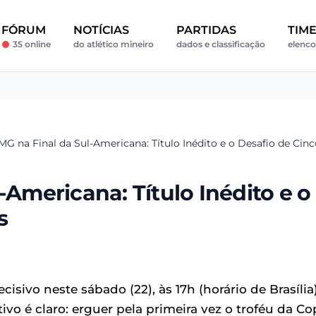
FÓRUM
NOTÍCIAS
PARTIDAS
TIM
35 online
do atlético mineiro
dados e classificação
elenco
-MG na Final da Sul-Americana: Título Inédito e o Desafio de Cin
-Americana: Título Inédito e o
s
sivo neste sábado (22), às 17h (horário de Brasília)
vo é claro: erguer pela primeira vez o troféu da Co