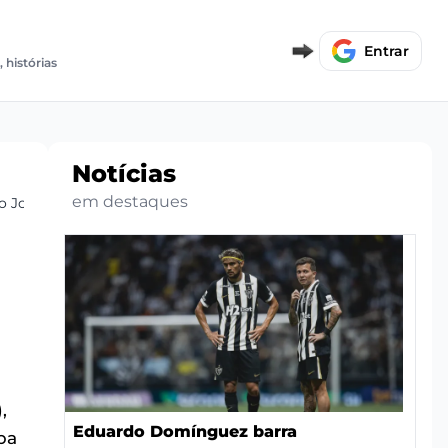
E
Entrar
, histórias
Notícias
em destaques
co Jogadores
,
Eduardo Domínguez barra
pa