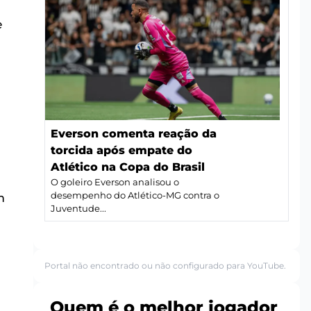
e
Everson comenta reação da
torcida após empate do
Atlético na Copa do Brasil
O goleiro Everson analisou o
desempenho do Atlético-MG contra o
m
Juventude...
Portal não encontrado ou não configurado para YouTube.
Quem é o melhor jogador