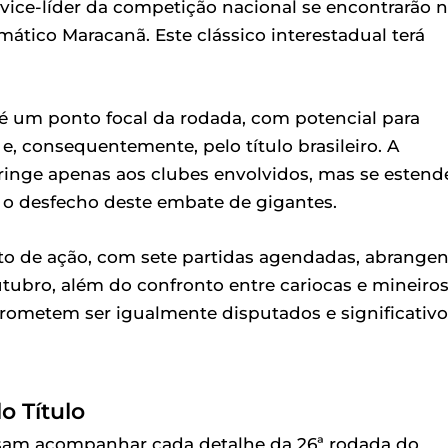
 vice-líder da competição nacional se encontrarão 
mático Maracanã. Este clássico interestadual terá
 é um ponto focal da rodada, com potencial para
e, consequentemente, pelo título brasileiro. A
tringe apenas aos clubes envolvidos, mas se estend
 o desfecho deste embate de gigantes.
pleto de ação, com sete partidas agendadas, abrange
outubro, além do confronto entre cariocas e mineiros
rometem ser igualmente disputados e significativo
o Título
ossam acompanhar cada detalhe da 26ª rodada do