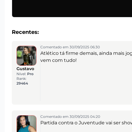
Recentes:
Comentado em 30/09/2025 06:30
Atlético tá firme demais, ainda mais j
vem com tudo!
Gustavo
Nível:
Pro
Rank:
29464
Comentado em 30/09/2025 04:20
Partida contra o Juventude vai ser show