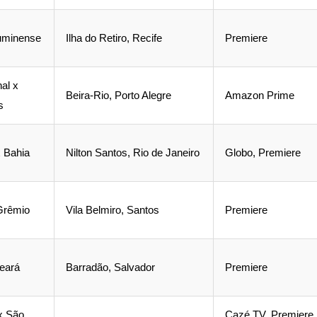
luminense
Ilha do Retiro, Recife
Premiere
nal x
Beira-Rio, Porto Alegre
Amazon Prime
s
x Bahia
Nilton Santos, Rio de Janeiro
Globo, Premiere
Grêmio
Vila Belmiro, Santos
Premiere
Ceará
Barradão, Salvador
Premiere
x São
Cazé TV, Premiere,