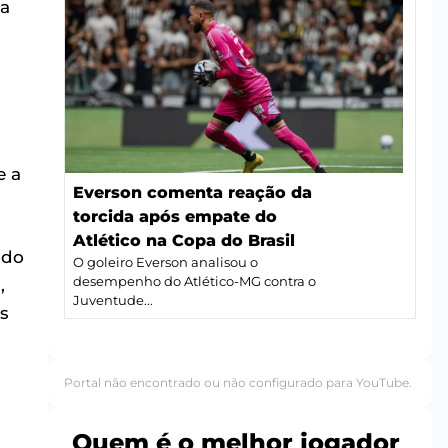
na
e a
Everson comenta reação da
torcida após empate do
Atlético na Copa do Brasil
ndo
O goleiro Everson analisou o
desempenho do Atlético-MG contra o
,
Juventude...
s
Portal não encontrado ou não configurado para YouTube.
Quem é o melhor jogador