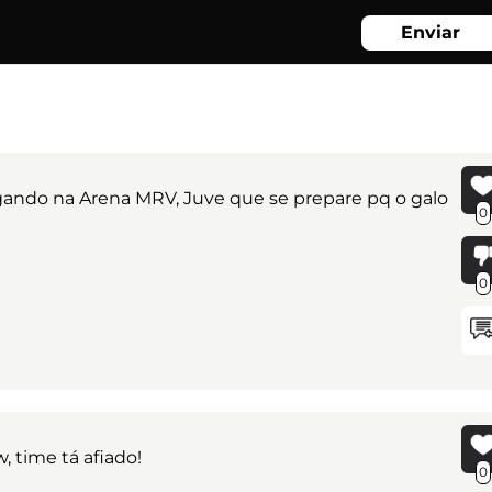
Enviar
ogando na Arena MRV, Juve que se prepare pq o galo
0
0
, time tá afiado!
0