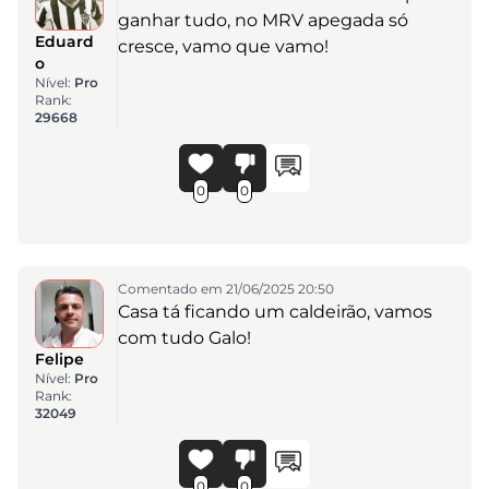
ganhar tudo, no MRV apegada só
Eduard
cresce, vamo que vamo!
o
Nível:
Pro
Rank:
29668
0
0
Comentado em 21/06/2025 20:50
Casa tá ficando um caldeirão, vamos
com tudo Galo!
Felipe
Nível:
Pro
Rank:
32049
0
0