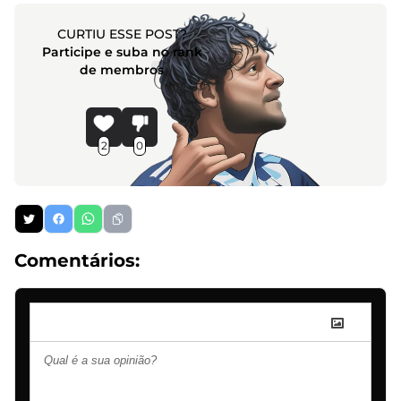
CURTIU ESSE POST?
Participe e suba no rank
de membros
2
0
Comentários: