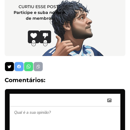
CURTIU ESSE POST?
Participe e suba no rank
de membros
0
0
Comentários: