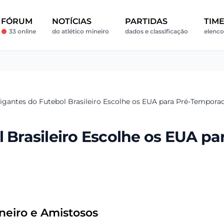
FÓRUM
NOTÍCIAS
PARTIDAS
TIM
33 online
do atlético mineiro
dados e classificação
elenco
Gigantes do Futebol Brasileiro Escolhe os EUA para Pré-Tempora
l Brasileiro Escolhe os EUA pa
neiro e Amistosos