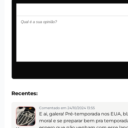
Recentes:
Comentado em 24/10/2024 13:55
E ai, galera! Pré-temporada nos EUA, b
moral e se preparar bem pra temporada! 
espero que não venham com esse lance