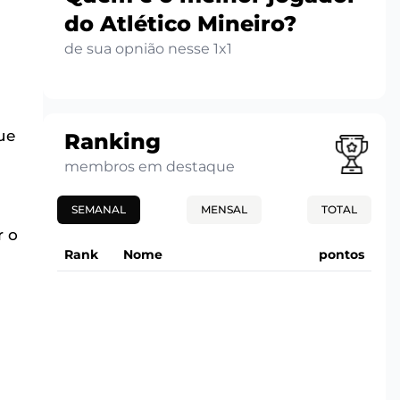
do Atlético Mineiro?
de sua opnião nesse 1x1
ue
Ranking
membros em destaque
SEMANAL
MENSAL
TOTAL
r o
Rank
Nome
pontos