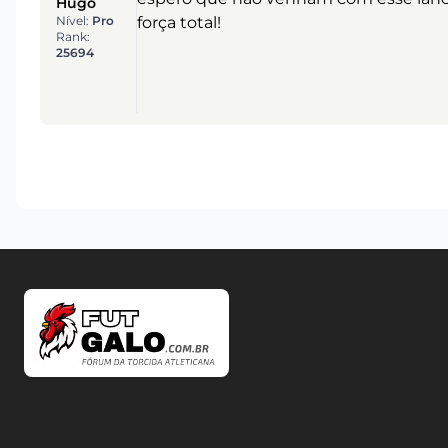
Hugo
Nível:
Pro
força total!
Rank:
25694