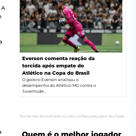
 A
o
a
Everson comenta reação da
torcida após empate do
Atlético na Copa do Brasil
O goleiro Everson analisou o
desempenho do Atlético-MG contra o
Juventude...
Portal não encontrado ou não configurado para YouTube.
a
Quem é o melhor jogador