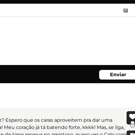
Enviar
lz? Espero que os caras aproveitem pra dar uma
0
Meu coração já tá batendo forte, kkkk! Mas, se liga,
 de time reserva no amistoso, quero ver o Galo com