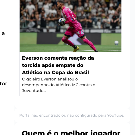
 a
Everson comenta reação da
torcida após empate do
Atlético na Copa do Brasil
O goleiro Everson analisou o
tor
desempenho do Atlético-MG contra o
Juventude...
Portal não encontrado ou não configurado para YouTube.
Quem é o melhor jogador