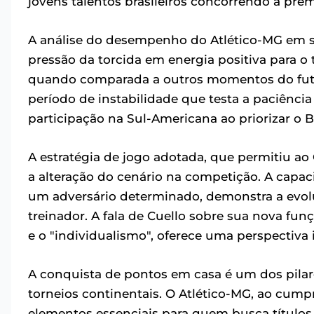
jovens talentos brasileiros concorrendo a pr
A análise do desempenho do Atlético-MG em se
pressão da torcida em energia positiva para o 
quando comparada a outros momentos do fute
período de instabilidade que testa a paciência
participação na Sul-Americana ao priorizar o Br
A estratégia de jogo adotada, que permitiu ao 
a alteração do cenário na competição. A capa
um adversário determinado, demonstra a evol
treinador. A fala de Cuello sobre sua nova fun
e o "individualismo", oferece uma perspectiva
A conquista de pontos em casa é um dos pila
torneios continentais. O Atlético-MG, ao cump
elementos essenciais para quem busca títulos