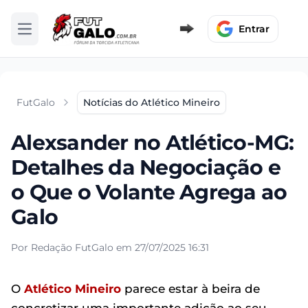
Entrar
Abrir menu
FutGalo
Notícias do Atlético Mineiro
Alexsander no Atlético-MG:
Detalhes da Negociação e
o Que o Volante Agrega ao
Galo
Por Redação FutGalo em 27/07/2025 16:31
O
Atlético Mineiro
parece estar à beira de