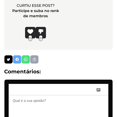
CURTIU ESSE POST?
Participe e suba no rank
de membros
0
0
Comentários: