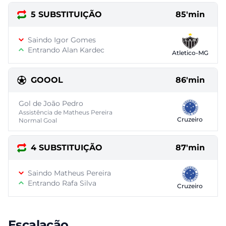
5 SUBSTITUIÇÃO
85'min
Saindo Igor Gomes
Entrando Alan Kardec
Atletico-MG
GOOOL
86'min
Gol de João Pedro
Assistência de Matheus Pereira
Cruzeiro
Normal Goal
4 SUBSTITUIÇÃO
87'min
Saindo Matheus Pereira
Entrando Rafa Silva
Cruzeiro
Escalação