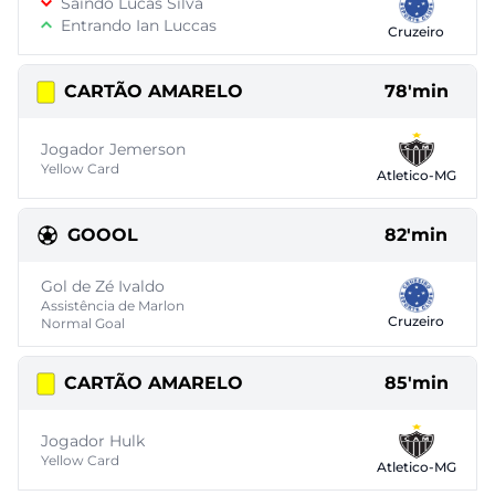
Saindo Lucas Silva
Entrando Ian Luccas
Cruzeiro
CARTÃO AMARELO
78'min
Jogador Jemerson
Yellow Card
Atletico-MG
GOOOL
82'min
Gol de Zé Ivaldo
Assistência de Marlon
Cruzeiro
Normal Goal
CARTÃO AMARELO
85'min
Jogador Hulk
Yellow Card
Atletico-MG