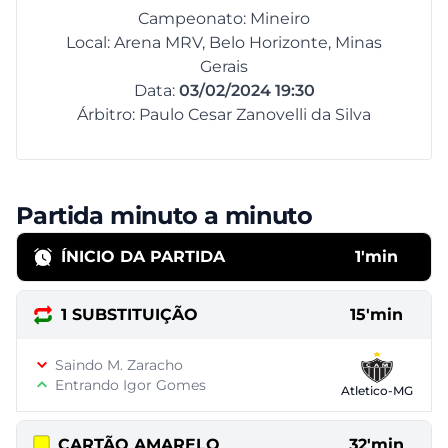
Campeonato: Mineiro
Local: Arena MRV, Belo Horizonte, Minas
Gerais
Data:
03/02/2024 19:30
Árbitro: Paulo Cesar Zanovelli da Silva
Partida minuto a minuto
ÍNICIO DA PARTIDA
1'min
1 SUBSTITUIÇÃO
15'min
Saindo M. Zaracho
Entrando Igor Gomes
Atletico-MG
CARTÃO AMARELO
32'min