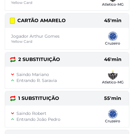
Yellow Card
Atletico-MG
CARTÃO AMARELO
45'min
Jogador Arthur Gomes
Yellow Card
Cruzeiro
2 SUBSTITUIÇÃO
46'min
Saindo Mariano
Entrando R. Saravia
Atletico-MG
1 SUBSTITUIÇÃO
55'min
Saindo Robert
Entrando João Pedro
Cruzeiro