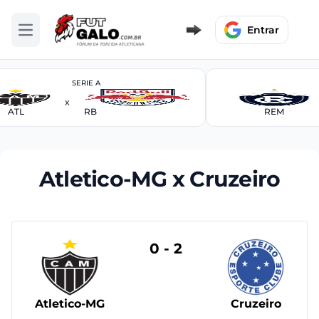
Entrar
Abrir menu
SERIE A
X
ATL
RB
REM
Atletico-MG x Cruzeiro
0 - 2
Atletico-MG
Cruzeiro