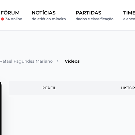
FÓRUM
NOTÍCIAS
PARTIDAS
TIM
34 online
do atlético mineiro
dados e classificação
elenco
Rafael Fagundes Mariano
Vídeos
PERFIL
HISTÓR