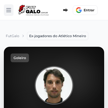
Entrar
Abrir menu
FutGalo
Ex-jogadores do Atlético Mineiro
Goleiro