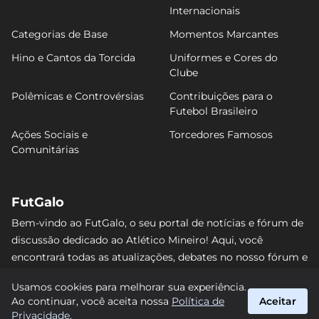
Internacionais
Categorias de Base
Momentos Marcantes
Hino e Cantos da Torcida
Uniformes e Cores do
Clube
Polêmicas e Controvérsias
Contribuições para o
Futebol Brasileiro
Ações Sociais e
Torcedores Famosos
Comunitárias
FutGalo
Bem-vindo ao FutGalo, o seu portal de notícias e fórum de
discussão dedicado ao Atlético Mineiro! Aqui, você
encontrará todas as atualizações, debates no nosso fórum e
análises detalhadas sobre o Galo. Não perca nenhum lance
Usamos cookies para melhorar sua experiência.
e junte-se à comunidade alvinegra mais vibrante da
Ao continuar, você aceita nossa
Política de
Aceitar
internet! #AtléticoMineiro #FutGalo
Privacidade
.