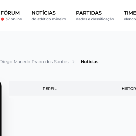
FÓRUM
NOTÍCIAS
PARTIDAS
TIM
37 online
do atlético mineiro
dados e classificação
elenco
Diego Macedo Prado dos Santos
Notícias
PERFIL
HISTÓR