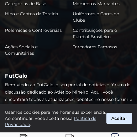
Categorias de Base
Momentos Marcantes
Hino e Cantos da Torcida
Uniformes e Cores do
Clube
Polêmicas e Controvérsias
Contribuições para o
Futebol Brasileiro
Ações Sociais e
Torcedores Famosos
Comunitárias
FutGalo
Bem-vindo ao FutGalo, o seu portal de notícias e fórum de
discussão dedicado ao Atlético Mineiro! Aqui, você
encontrará todas as atualizações, debates no nosso fórum e
análises detalhadas sobre o Galo. Não perca nenhum lance
Usamos cookies para melhorar sua experiência.
e junte-se à comunidade alvinegra mais vibrante da
Ao continuar, você aceita nossa
Política de
Aceitar
internet! #AtléticoMineiro #FutGalo
Privacidade
.
suporte@futgalo.com.br