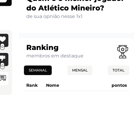
do Atlético Mineiro?
de sua opnião nesse 1x1
Ranking
0
membros em destaque
0
SEMANAL
MENSAL
TOTAL
Rank
Nome
pontos