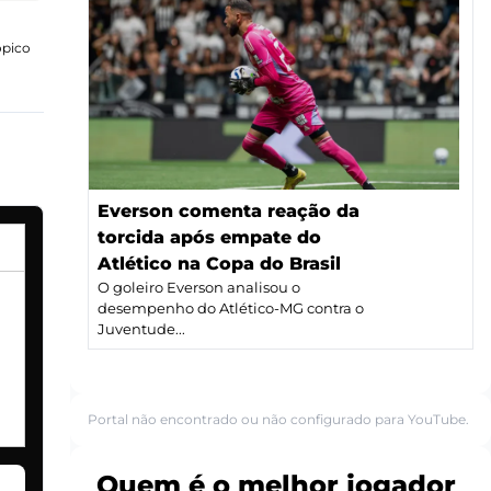
ópico
Everson comenta reação da
torcida após empate do
Atlético na Copa do Brasil
O goleiro Everson analisou o
desempenho do Atlético-MG contra o
Juventude...
Portal não encontrado ou não configurado para YouTube.
Quem é o melhor jogador