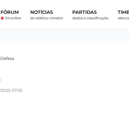
FÓRUM
NOTÍCIAS
PARTIDAS
TIM
34 online
do atlético mineiro
dados e classificação
elenco
 Defesa
a
/2025 07:05