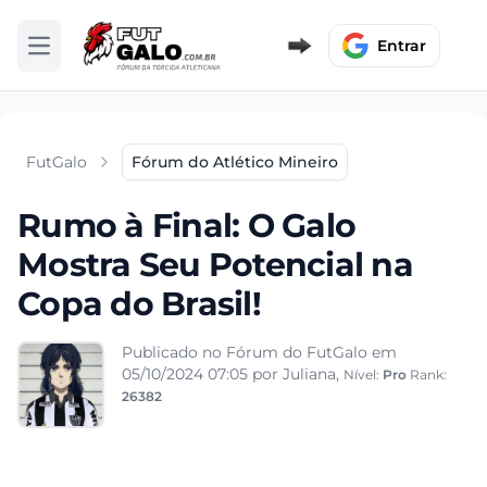
Entrar
Abrir menu
FutGalo
Fórum do Atlético Mineiro
Rumo à Final: O Galo
Mostra Seu Potencial na
Copa do Brasil!
Publicado no Fórum do FutGalo em
05/10/2024 07:05
por Juliana,
Nível:
Pro
Rank:
26382