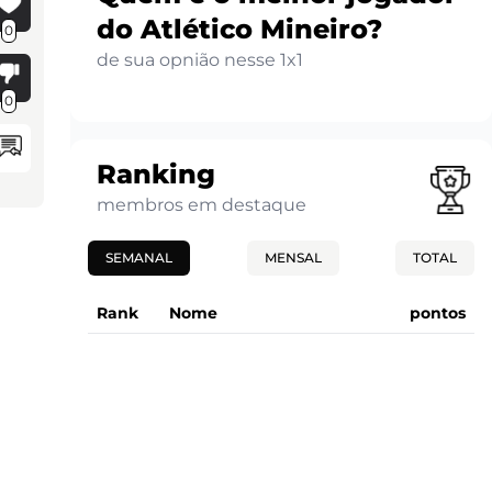
do Atlético Mineiro?
0
de sua opnião nesse 1x1
0
Ranking
membros em destaque
SEMANAL
MENSAL
TOTAL
Rank
Nome
pontos