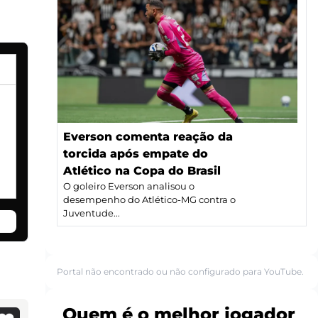
Everson comenta reação da
torcida após empate do
Atlético na Copa do Brasil
O goleiro Everson analisou o
desempenho do Atlético-MG contra o
Juventude...
Portal não encontrado ou não configurado para YouTube.
Quem é o melhor jogador