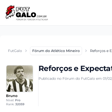
FutGalo
Fórum do Atlético Mineiro
Reforços e E
Reforços e Expecta
Publicado no Fórum do FutGalo em 01/02/
Bruno
Nível:
Pro
Rank:
32059