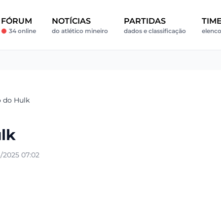
FÓRUM
NOTÍCIAS
PARTIDAS
TIM
34 online
do atlético mineiro
dados e classificação
elenco
 do Hulk
lk
/2025 07:02