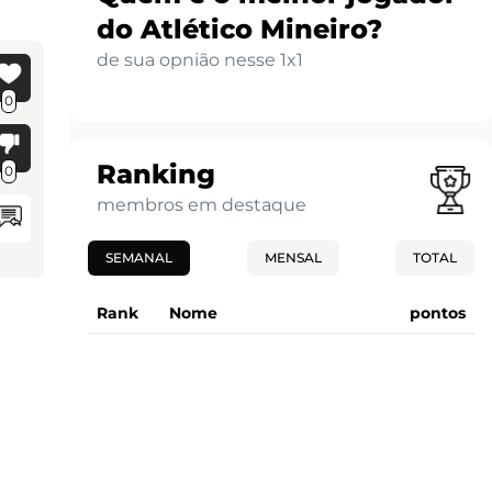
do Atlético Mineiro?
de sua opnião nesse 1x1
0
Ranking
0
membros em destaque
SEMANAL
MENSAL
TOTAL
Rank
Nome
pontos