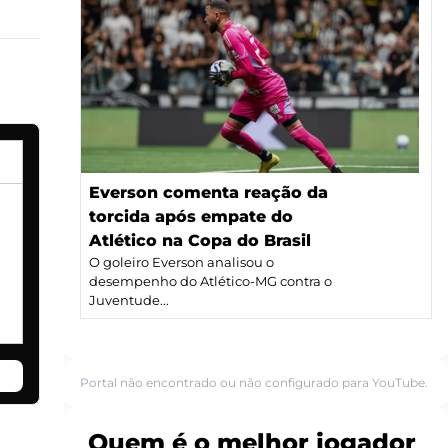
Everson comenta reação da
torcida após empate do
Atlético na Copa do Brasil
O goleiro Everson analisou o
desempenho do Atlético-MG contra o
Juventude...
Portal não encontrado ou não configurado para YouTube.
Quem é o melhor jogador