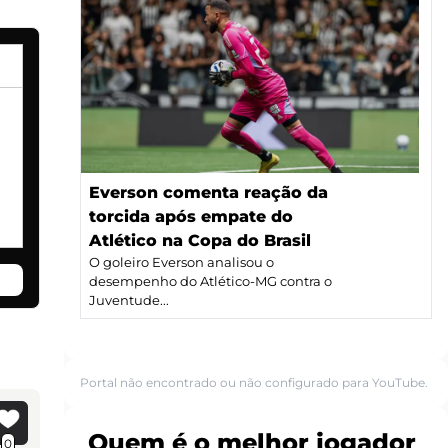
Everson comenta reação da
torcida após empate do
Atlético na Copa do Brasil
O goleiro Everson analisou o
desempenho do Atlético-MG contra o
Juventude...
Portal não encontrado ou não configurado para YouTube.
Quem é o melhor jogador
0