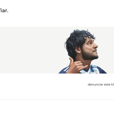
iar.
denunciar este t