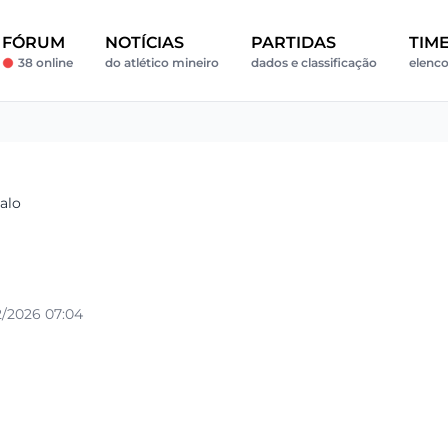
FÓRUM
NOTÍCIAS
PARTIDAS
TIM
38 online
do atlético mineiro
dados e classificação
elenco
alo
/2026 07:04