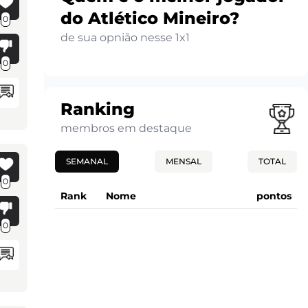
do Atlético Mineiro?
0
de sua opnião nesse 1x1
0
Ranking
membros em destaque
SEMANAL
MENSAL
TOTAL
0
Rank
Nome
pontos
0