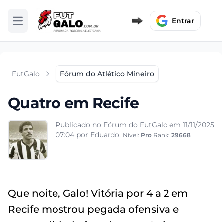
Entrar
Abrir menu
FutGalo
Fórum do Atlético Mineiro
Quatro em Recife
Publicado no Fórum do FutGalo em 11/11/2025
07:04
por Eduardo,
Nível:
Pro
Rank:
29668
Que noite, Galo! Vitória por 4 a 2 em
Recife mostrou pegada ofensiva e