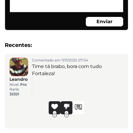
Enviar
Recentes:
Comentado em 11/11/2025 07:04
Time tá brabo, bora com tudo
Fortaleza!
Leandro
Nível:
Pro
Rank:
32321
0
0