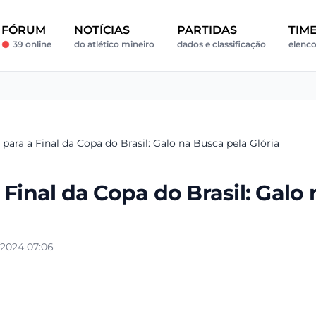
FÓRUM
NOTÍCIAS
PARTIDAS
TIM
39 online
do atlético mineiro
dados e classificação
elenco
 para a Final da Copa do Brasil: Galo na Busca pela Glória
 Final da Copa do Brasil: Galo 
/2024 07:06