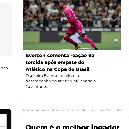
Everson comenta reação da
torcida após empate do
ópico
Atlético na Copa do Brasil
O goleiro Everson analisou o
desempenho do Atlético-MG contra o
Juventude...
Portal não encontrado ou não configurado para YouTube.
Quem é o melhor jogador