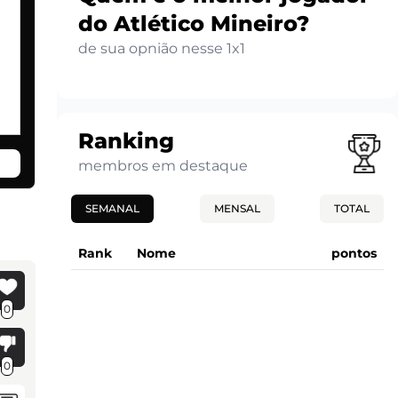
do Atlético Mineiro?
de sua opnião nesse 1x1
Ranking
membros em destaque
SEMANAL
MENSAL
TOTAL
Rank
Nome
pontos
0
0