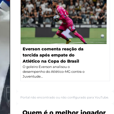
Everson comenta reação da
torcida após empate do
Atlético na Copa do Brasil
O goleiro Everson analisou o
desempenho do Atlético-MG contra o
Juventude...
Portal não encontrado ou não configurado para YouTube.
Quem é o melhor jogador