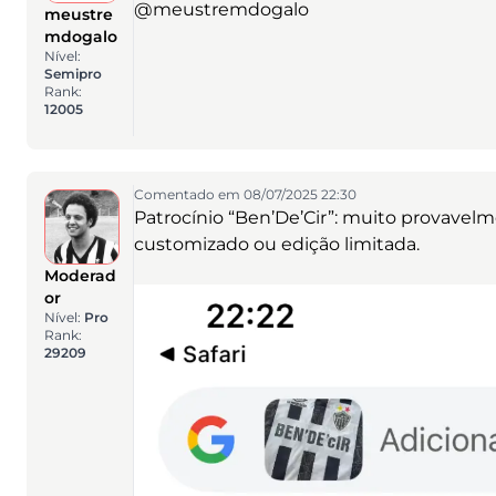
@meustremdogalo
meustre
mdogalo
Nível:
Semipro
Rank:
12005
Comentado em 08/07/2025 22:30
Patrocínio “Ben’De’Cir”: muito provavelme
customizado ou edição limitada.
Moderad
or
Nível:
Pro
Rank:
29209