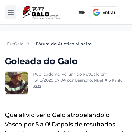
Entrar
Abrir menu
FutGalo
Fórum do Atlético Mineiro
Goleada do Galo
Publicado no Fórum do FutGalo em
13/12/2025 07:04
por Leandro,
Nível:
Pro
Rank:
32321
Que alívio ver o Galo atropelando o
Vasco por 5 a 0! Depois de resultados