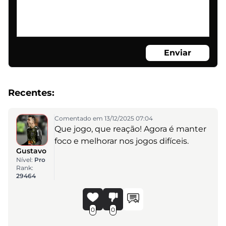
Enviar
Recentes:
Comentado em 13/12/2025 07:04
Que jogo, que reação! Agora é manter
foco e melhorar nos jogos difíceis.
Gustavo
Nível:
Pro
Rank:
29464
0
0