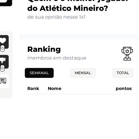
do Atlético Mineiro?
de sua opnião nesse 1x1
Ranking
0
membros em destaque
0
SEMANAL
MENSAL
TOTAL
Rank
Nome
pontos