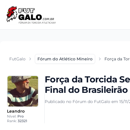
FutGalo
Fórum do Atlético Mineiro
Força da Tor
Força da Torcida Se
Final do Brasileirão
Publicado no Fórum do FutGalo em 15/11/
Leandro
Nível:
Pro
Rank:
32321