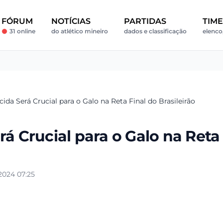
FÓRUM
NOTÍCIAS
PARTIDAS
TIM
31 online
do atlético mineiro
dados e classificação
elenco,
cida Será Crucial para o Galo na Reta Final do Brasileirão
rá Crucial para o Galo na Reta
2024 07:25