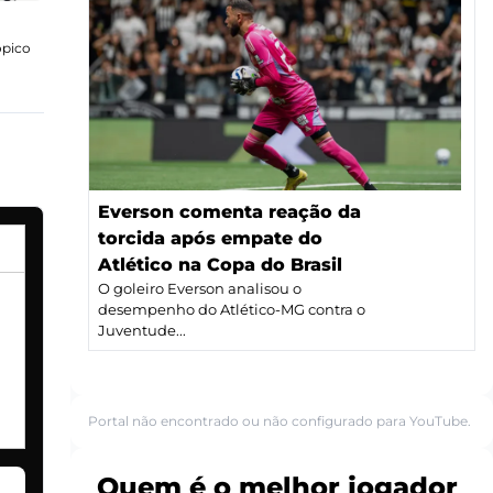
ópico
Everson comenta reação da
torcida após empate do
Atlético na Copa do Brasil
O goleiro Everson analisou o
desempenho do Atlético-MG contra o
Juventude...
Portal não encontrado ou não configurado para YouTube.
Quem é o melhor jogador