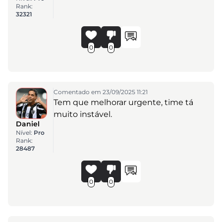
Rank:
32321
0
0
Comentado em 23/09/2025 11:21
Tem que melhorar urgente, time tá
muito instável.
Daniel
Nível:
Pro
Rank:
28487
0
0