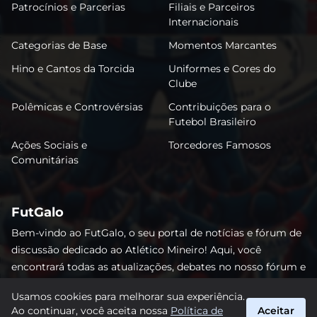
Patrocínios e Parcerias
Filiais e Parceiros
Internacionais
Categorias de Base
Momentos Marcantes
Hino e Cantos da Torcida
Uniformes e Cores do
Clube
Polêmicas e Controvérsias
Contribuições para o
Futebol Brasileiro
Ações Sociais e
Torcedores Famosos
Comunitárias
FutGalo
Bem-vindo ao FutGalo, o seu portal de notícias e fórum de
discussão dedicado ao Atlético Mineiro! Aqui, você
encontrará todas as atualizações, debates no nosso fórum e
análises detalhadas sobre o Galo. Não perca nenhum lance
Usamos cookies para melhorar sua experiência.
e junte-se à comunidade alvinegra mais vibrante da
Ao continuar, você aceita nossa
Política de
Aceitar