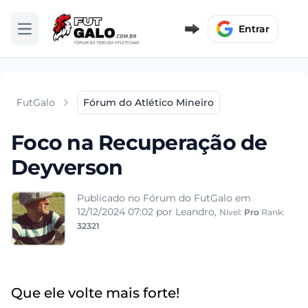
Entrar
Abrir menu
FutGalo
Fórum do Atlético Mineiro
Foco na Recuperação de
Deyverson
Publicado no Fórum do FutGalo em
12/12/2024 07:02
por Leandro,
Nível:
Pro
Rank:
32321
Que ele volte mais forte!