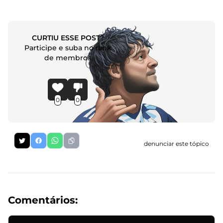
CURTIU ESSE POST?
Participe e suba no rank
de membros
0
0
denunciar este tópico
Comentários: