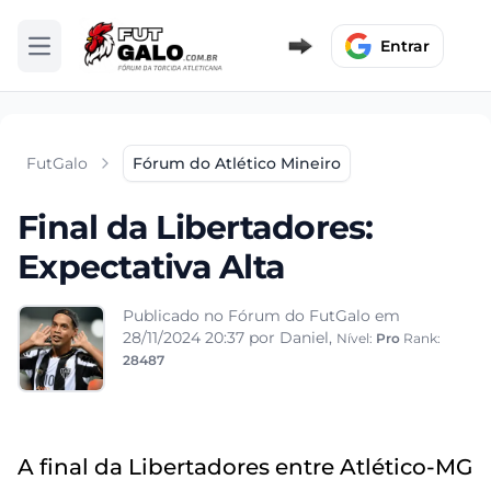
Entrar
Abrir menu
FutGalo
Fórum do Atlético Mineiro
Final da Libertadores:
Expectativa Alta
Publicado no Fórum do FutGalo em
28/11/2024 20:37
por Daniel,
Nível:
Pro
Rank:
28487
A final da Libertadores entre Atlético-MG