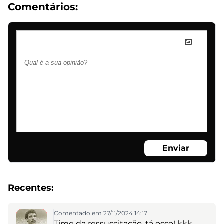
Comentários:
Enviar
Recentes:
Comentado em 27/11/2024 14:17
Time da ressuscitação, tá osso! kkk