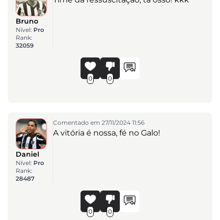
Bruno
Nível:
Pro
Rank:
32059
0
0
Comentado em 27/11/2024 11:56
A vitória é nossa, fé no Galo!
Daniel
Nível:
Pro
Rank:
28487
0
0