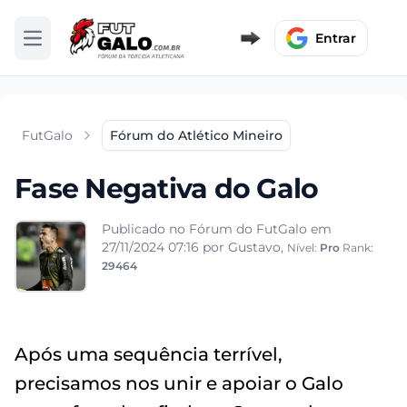
Entrar
Abrir menu
FutGalo
Fórum do Atlético Mineiro
Fase Negativa do Galo
Publicado no Fórum do FutGalo em
27/11/2024 07:16
por Gustavo,
Nível:
Pro
Rank:
29464
Após uma sequência terrível,
precisamos nos unir e apoiar o Galo